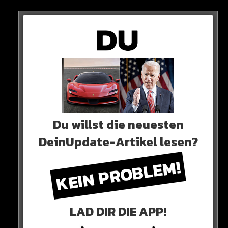
GÄNSEHAUT!
hier der post
Du willst die neuesten
DeinUpdate-Artikel lesen?
KEIN PROBLEM!
LAD DIR DIE APP!