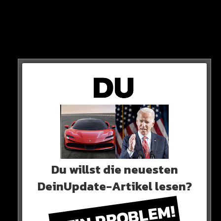
Passivrauchen besteht.
5 Mal so hoch wie in einer verrauchten Kneipe!
Du willst die neuesten
DeinUpdate-Artikel lesen?
KEIN PROBLEM!
Das Verbot soll für Zigaretten, E-Zigaretten,
Tabakerhitzer und auch Cannabis gelten.