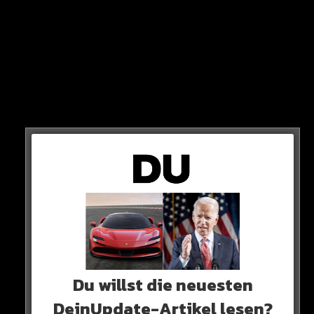
Laut Amex soll 6ix9ine 120.000 Dollar (110.000 Euro)
Kreditkartenschulden haben, die er nicht begleicht.
Du willst die neuesten
DeinUpdate-Artikel lesen?