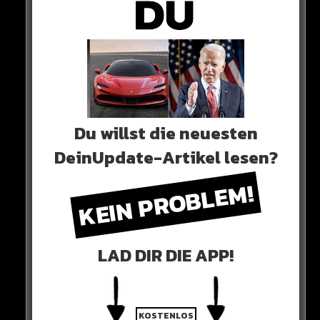
Du willst die neuesten
DeinUpdate-Artikel lesen?
KEIN PROBLEM!
LAD DIR DIE APP!
KOSTENLOS