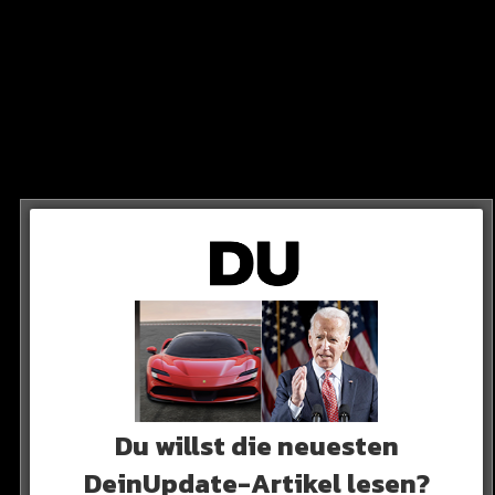
ap-Star in Schlägerei
wickelt!
aucht ein Video im Internet auf, in welchem man den
kurrent liegt danach reglos auf dem Boden…
Du willst die neuesten
BLUEFACE
DeinUpdate-Artikel lesen?