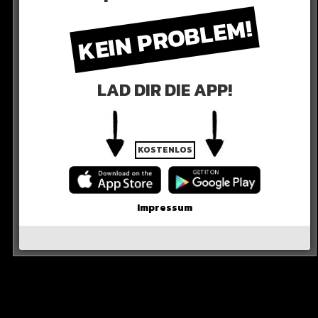
sean Rock, anschließend eine Prügelei mit ihrem Vater
KEIN PROBLEM!
eface zieht Stress magisch an!
LAD DIR DIE APP!
bleme mit Fäusten!
KOSTENLOS
ILVESTER
n Silvester in Baltimore (USA) aufeinander losgehen.
Impressum
egner und schickt diesen schlafen.
ory des Rap-Stars, wo er den bewusstlosen Mann