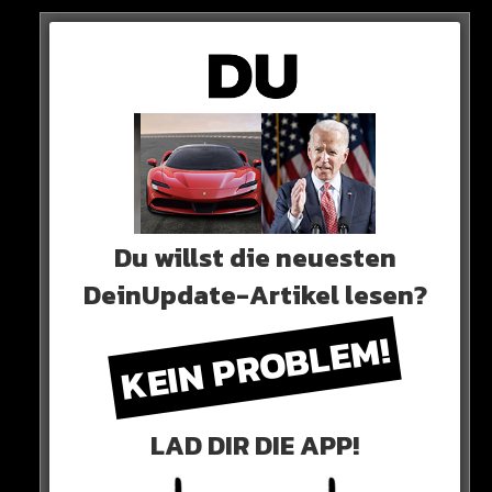
Sieh dir diesen Beitrag auf Instagram an
Du willst die neuesten
DeinUpdate-Artikel lesen?
KEIN PROBLEM!
Ein Beitrag geteilt von 𝗧𝗵𝗲 𝗠𝗮𝗱𝗿𝗶𝗱 𝗩𝗶𝗲𝘄𝘀 (@themadridviews)
LAD DIR DIE APP!
0 COMMENTS