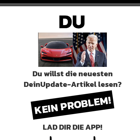
…
Du willst die neuesten
DeinUpdate-Artikel lesen?
KEIN PROBLEM!
LAD DIR DIE APP!