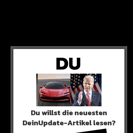
Saarbrücken, und vielleicht hat das alles eine gewisse Rolle
gespielt.“
Das sagt der Ballon d’Or Sieger von 1990 jetzt bei RTL.
Du willst die neuesten
DeinUpdate-Artikel lesen?
Und: Es wird keinen Stress geben beim nächsten