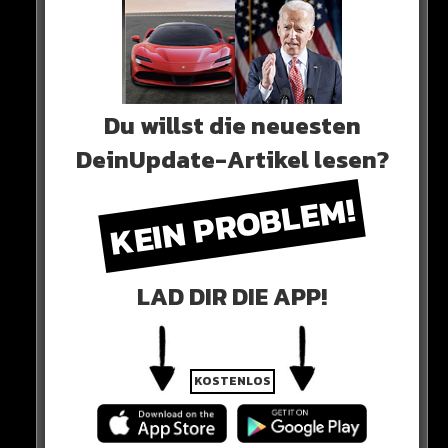
Du willst die neuesten
DeinUpdate-Artikel lesen?
KEIN PROBLEM!
LAD DIR DIE APP!
KOSTENLOS