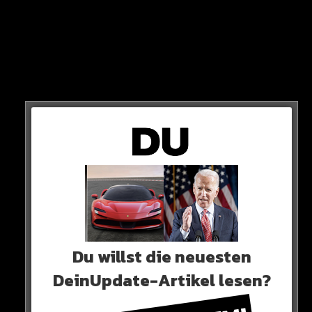
VON?
Der Absender der Nachricht ist lediglich als „Baby“
eingespeichert. Doch handelt es sich dabei um den
neuen Partner von Lori oder hat sich die Goldrapperin
lediglich einen kleinen Scherz erlaubt?
Was denkt Ihr?
HIER SEHT IHR ES
Du willst die neuesten
DeinUpdate-Artikel lesen?