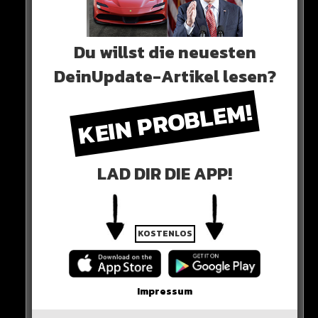
Du willst die neuesten
DeinUpdate-Artikel lesen?
KEIN PROBLEM!
LAD DIR DIE APP!
KOSTENLOS
Impressum