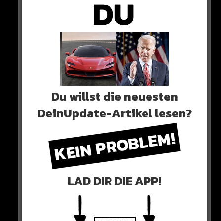
Du willst die neuesten
DeinUpdate-Artikel lesen?
KEIN PROBLEM!
LAD DIR DIE APP!