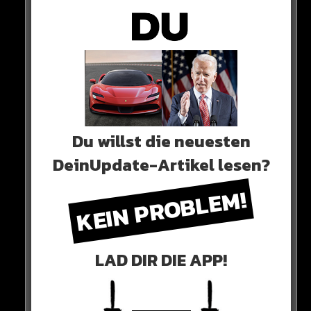
Du willst die neuesten
DeinUpdate-Artikel lesen?
KEIN PROBLEM!
LAD DIR DIE APP!