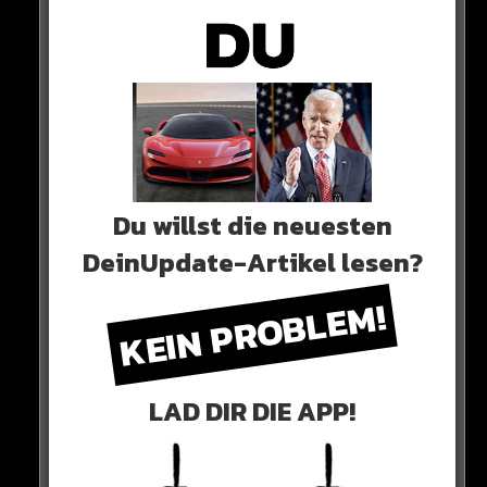
Du willst die neuesten
DeinUpdate-Artikel lesen?
KEIN PROBLEM!
LAD DIR DIE APP!