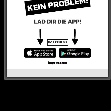
KEIN PROBLEM!
LAD DIR DIE APP!
KOSTENLOS
Impressum
INJAE-KIM
iel auf Krätzig. Seine anschließende Grätsche ging ins
 Defensive, agierte mit Ausnahme einer Rettungstat