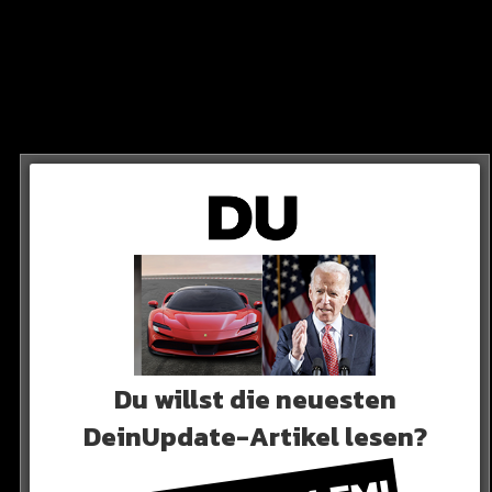
DAVIES
 Fand auch danach kaum Zugriff auf seine Gegenspieler.
 über seine Seite eingeleitet“
Du willst die neuesten
DeinUpdate-Artikel lesen?