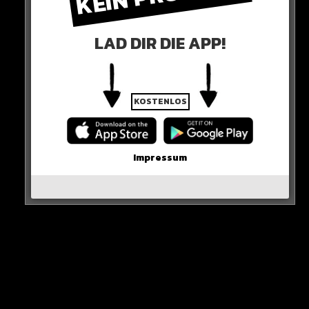
den Zaun der Evangelischen Schule und sticht auf die
Kinder ein!
LAD DIR DIE APP!
Zuvor hatte er wohl seelenruhig eine Zigarette
geraucht – nach seiner Tat wartet er auf die Polizei und
KOSTENLOS
lässt sich festnehmen…
HIER DIE QUELLE
Impressum