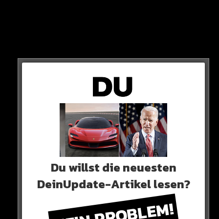
Fahrer weg!
4 JAHREN AGO
FERRARI
/
NEUE AUTOS
/
WISSENSWERTES
Der Ferrari-SUV IST…
Neues Artikel
Du willst die neuesten
Alle Rap-Songs die heute
DeinUpdate-Artikel lesen?
erschienen sind!
KEIN PROBLEM!