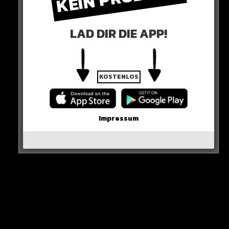
WICHTIGE NACHRICHT!
LAD DIR DIE APP!
Neueste Beiträge
KOSTENLOS
Alle Rap-Songs die heute
erschienen sind!
Impressum
WICHTIGE NACHRICHT!
Neue iPhone-Funktion rettet DEIN Geld!
Erste Wahl-Umfrage nach den Demos!
Karim Benzema vor Rückkehr nach Europa?