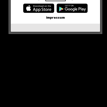
Neue iPhone-Funktion rettet DEIN Geld!
Erste Wahl-Umfrage nach den Demos!
Impressum
Karim Benzema vor Rückkehr nach Europa?
Inter Mailand holt den Titel!
Olaf beantwortet Fan-Fragen!