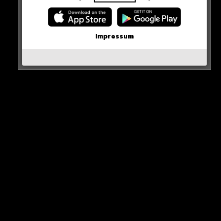
Neue iPhone-Funktion rettet DEIN Geld!
Erste Wahl-Umfrage nach den Demos!
Impressum
Karim Benzema vor Rückkehr nach Europa?
Inter Mailand holt den Titel!
Olaf beantwortet Fan-Fragen!