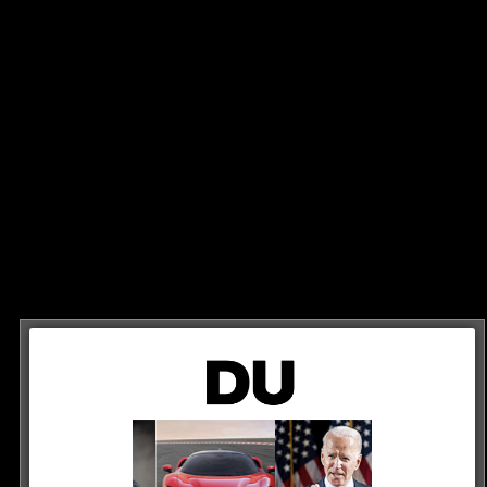
4 JAHREN AGO
/
OLEXESH
/
WISSENSWERTES
ne Freundin hat mich wegen GTA
assen“
Bereits seit Jahren spielt er aktiv GTA und betont dies auch immer wieder. Nun verrät der Rap-Star, dass seine damalige Freundin ihn genau wegen dem Spiel verlassen hat…...