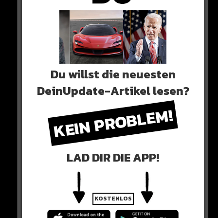
WICHTIGE NACHRICHT!
Du willst die neuesten
Neueste Beiträge
DeinUpdate-Artikel lesen?
KEIN PROBLEM!
Alle Rap-Songs die heute
erschienen sind!
LAD DIR DIE APP!
WICHTIGE NACHRICHT!
Neue iPhone-Funktion rettet DEIN Geld!
KOSTENLOS