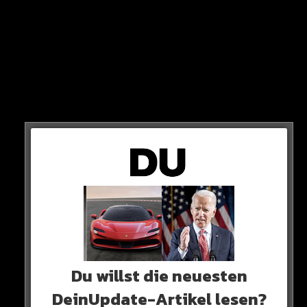
APACHE 207
/
WISSENSWERTES
4 JAHREN AGO
Nach dem Song: SIE
bekommen einen Stern!
APACHE 207
/
WISSENSWERTES
4 JAHREN AGO
SO haben sich Apache & Udo
Lindenberg kennengelernt!
Du willst die neuesten
DeinUpdate-Artikel lesen?