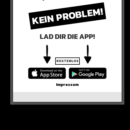
APACHE 207
/
WISSENSWERTES
KEIN PROBLEM!
4 JAHREN AGO
Apache ist back!
LAD DIR DIE APP!
ANIMUS
/
APACHE 207
/
WISSENSWERTES
KOSTENLOS
4 JAHREN AGO
„Apache ist ein großartiger
Künstler, ABER…“
Impressum
Neues Artikel