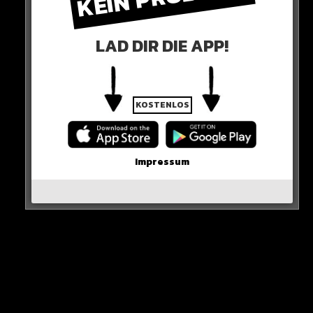
WICHTIGE NACHRICHT!
LAD DIR DIE APP!
Neueste Beiträge
KOSTENLOS
Alle Rap-Songs die heute
erschienen sind!
Impressum
WICHTIGE NACHRICHT!
Neue iPhone-Funktion rettet DEIN Geld!
Erste Wahl-Umfrage nach den Demos!
Karim Benzema vor Rückkehr nach Europa?