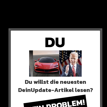
einfach gelöscht“
4 JAHREN AGO
MAESTRO
/
WISSENSWERTES
Geschafft: ER raucht nicht mehr!
Neues Artikel
Du willst die neuesten
Alle Rap-Songs die heute
DeinUpdate-Artikel lesen?
erschienen sind!
KEIN PROBLEM!