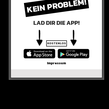
KEIN PROBLEM!
BONEZ MC
/
RAF CAMORA
/
UNTERHALTUNG
/
WISSENSWERTES
LAD DIR DIE APP!
4 JAHREN AGO
„PAP 4 wird es nicht geben“
KOSTENLOS
4 JAHREN AGO
RAF CAMORA
/
WISSENSWERTES
„RAF, was läuft da mit Alba?“
Impressum
Neues Artikel
Alle Rap-Songs die heute
erschienen sind!