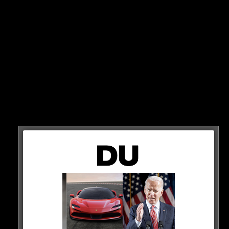
fordert die Polizei!
BORUSSIA DORTMUND
/
BUNDESLIGA
/
SCHALKE 04
/
SPIELER A-Z
Brutaler Hooligan-Überfall
3 JAHREN AGO
auf Schalke-Fans!
BUNDESLIGA
/
GOSSIP
/
RB LEIPZIG
/
SCHALKE 04
Alles gefilmt: Leipzig-Fans
4 JAHREN AGO
schlagen Schalker!