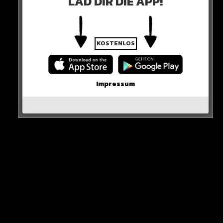
LAD DIR DIE APP!
Alle Rap-Songs die heute
erschienen sind!
KOSTENLOS
Impressum
WICHTIGE NACHRICHT!
Neue iPhone-Funktion rettet DEIN Geld!
Erste Wahl-Umfrage nach den Demos!
Karim Benzema vor Rückkehr nach Europa?
Inter Mailand holt den Titel!
Olaf beantwortet Fan-Fragen!